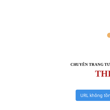
CHUYÊN TRANG TƯ
TH
URL không tồn 