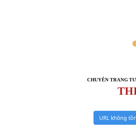
CHUYÊN TRANG TƯ
TH
URL không tồn 