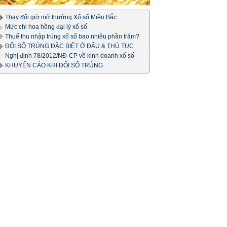
Thay đổi giờ mở thưởng Xổ số Miền Bắc
Mức chi hoa hồng đại lý xổ số
Thuế thu nhập trúng xổ số bao nhiêu phần trăm?
ĐỔI SỐ TRÚNG ĐẶC BIỆT Ở ĐÂU & THỦ TỤC
NHƯ THẾ NÀO?
Nghị định 78/2012/NĐ-CP về kinh doanh xổ số
KHUYẾN CÁO KHI ĐỔI SỐ TRÚNG