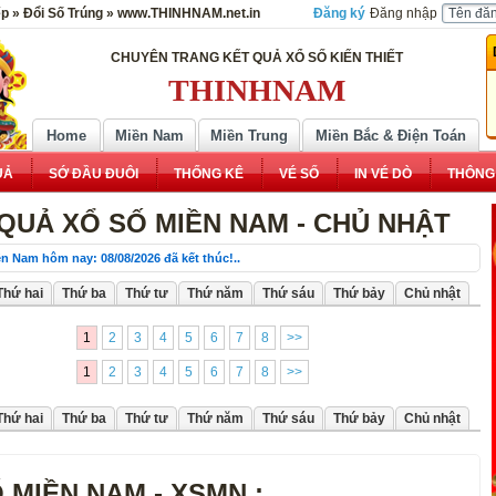
p » Đổi Số Trúng » www.THINHNAM.net.in
Đăng ký
Đăng nhập
CHUYÊN TRANG KẾT QUẢ XỔ SỐ KIẾN THIẾT
THINHNAM
Home
Miền Nam
Miền Trung
Miền Bắc & Điện Toán
UẢ
SỚ ĐẦU ĐUÔI
THỐNG KÊ
VÉ SỐ
IN VÉ DÒ
THÔNG 
QUẢ XỔ SỐ MIỀN NAM - CHỦ NHẬT
n Nam hôm nay: 08/08/2026 đã kết thúc!..
Thứ hai
Thứ ba
Thứ tư
Thứ năm
Thứ sáu
Thứ bảy
Chủ nhật
1
2
3
4
5
6
7
8
>>
1
2
3
4
5
6
7
8
>>
Thứ hai
Thứ ba
Thứ tư
Thứ năm
Thứ sáu
Thứ bảy
Chủ nhật
 MIỀN NAM - XSMN :