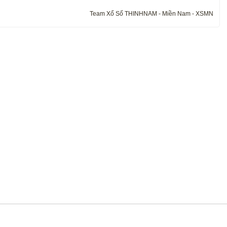
Team Xổ Số THINHNAM - Miền Nam - XSMN