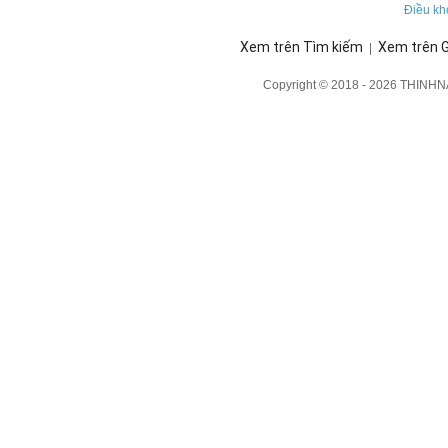
Điều kh
Xem trên Tìm kiếm
Xem trên 
|
Copyright © 2018 - 2026 THINHNA