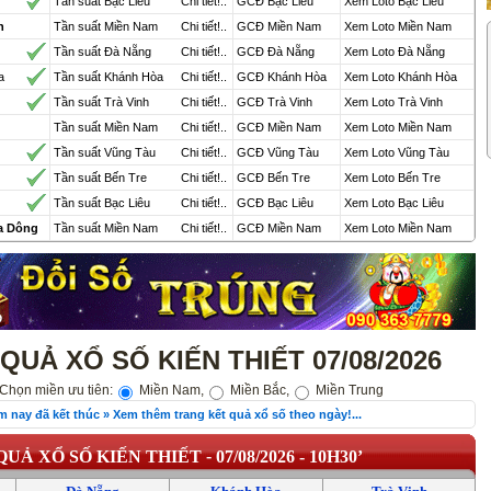
Tần suất Bạc Liêu
Chi tiết!..
GCĐ Bạc Liêu
Xem Loto Bạc Liêu
h
Tần suất Miền Nam
Chi tiết!..
GCĐ Miền Nam
Xem Loto Miền Nam
Tần suất Đà Nẵng
Chi tiết!..
GCĐ Đà Nẵng
Xem Loto Đà Nẵng
a
Tần suất Khánh Hòa
Chi tiết!..
GCĐ Khánh Hòa
Xem Loto Khánh Hòa
Tần suất Trà Vinh
Chi tiết!..
GCĐ Trà Vinh
Xem Loto Trà Vinh
Tần suất Miền Nam
Chi tiết!..
GCĐ Miền Nam
Xem Loto Miền Nam
Tần suất Vũng Tàu
Chi tiết!..
GCĐ Vũng Tàu
Xem Loto Vũng Tàu
Tần suất Bến Tre
Chi tiết!..
GCĐ Bến Tre
Xem Loto Bến Tre
Tần suất Bạc Liêu
Chi tiết!..
GCĐ Bạc Liêu
Xem Loto Bạc Liêu
a Dông
Tần suất Miền Nam
Chi tiết!..
GCĐ Miền Nam
Xem Loto Miền Nam
QUẢ XỔ SỐ KIẾN THIẾT 07/08/2026
Chọn miền ưu tiên:
Miền Nam,
Miền Bắc,
Miền Trung
 nay đã kết thúc » Xem thêm trang kết quả xổ số theo ngày!...
-
QUẢ XỔ SỐ KIẾN THIẾT
07/08/2026 - 10H30’