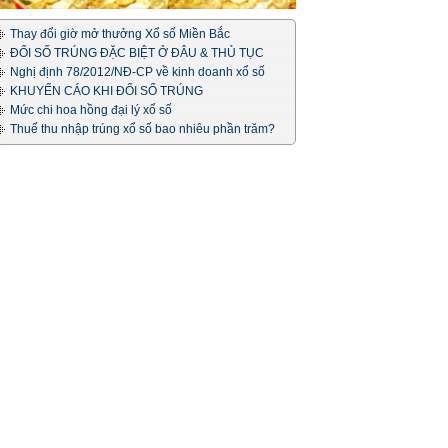
Thay đổi giờ mở thưởng Xổ số Miền Bắc
ĐỔI SỐ TRÚNG ĐẶC BIỆT Ở ĐÂU & THỦ TỤC
NHƯ THẾ NÀO?
Nghị định 78/2012/NĐ-CP về kinh doanh xổ số
KHUYẾN CÁO KHI ĐỔI SỐ TRÚNG
Mức chi hoa hồng đại lý xổ số
Thuế thu nhập trúng xổ số bao nhiêu phần trăm?