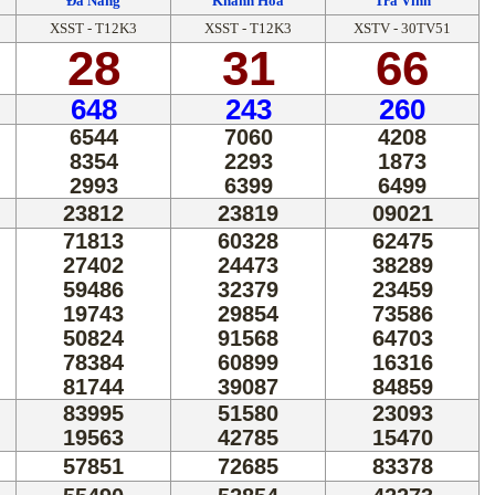
Đà Nẵng
Khánh Hòa
Trà Vinh
XSST - T12K3
XSST - T12K3
XSTV - 30TV51
28
31
66
648
243
260
6544
7060
4208
8354
2293
1873
2993
6399
6499
23812
23819
09021
71813
60328
62475
27402
24473
38289
59486
32379
23459
19743
29854
73586
50824
91568
64703
78384
60899
16316
81744
39087
84859
83995
51580
23093
19563
42785
15470
57851
72685
83378