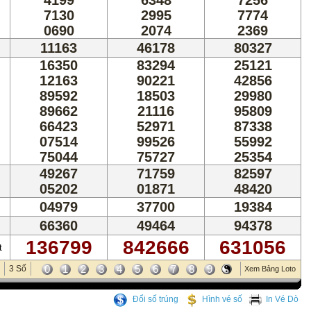
4199
6348
7256
7130
2995
7774
0690
2074
2369
11163
46178
80327
16350
83294
25121
12163
90221
42856
89592
18503
29980
89662
21116
95809
66423
52971
87338
07514
99526
55992
75044
75727
25354
49267
71759
82597
05202
01871
48420
04979
37700
19384
66360
49464
94378
136799
842666
631056
t
0
1
2
3
4
5
6
7
8
9
3 Số
Xem Bảng Loto
Đổi số trúng
Hình vé số
In Vé Dò