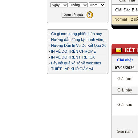
Giải nhất
Giải Đặc Biệ
Normal
2 số
Có gì mới trong phiên bản này
Hướng dẫn đăng ký thành viên,
in vé dò và bán xổ số online
Hướng Dẫn In Vé Dò Kết Quả Xổ
KẾT 
Số
IN VÉ DÒ TRÊN CHROME
IN VÉ DÒ TRÊN FIREFOX
Chủ nhật
Lấy kết quả xổ số về websites
07/08/2026
của bạn
THIẾT LẬP KHỔ GIẤY A4
Giải tám
Giải bảy
Giải sáu
Giải năm