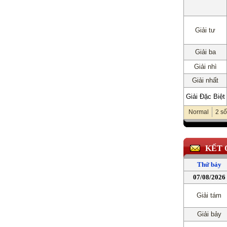
Giải tư
Giải ba
Giải nhì
Giải nhất
Giải Đặc Biệt
Normal
2 số
KẾT 
Thứ bảy
07/08/2026
Giải tám
Giải bảy