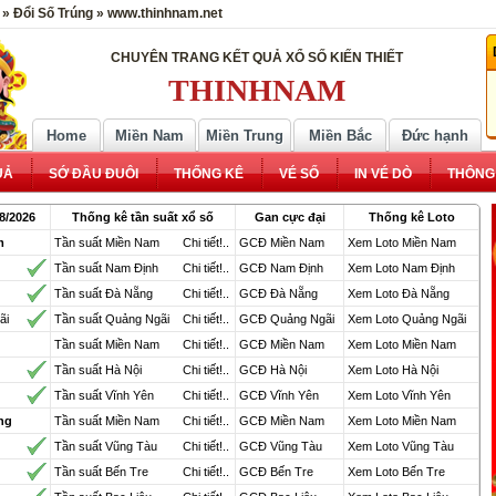
 » Đổi Số Trúng » www.thinhnam.net
CHUYÊN TRANG KẾT QUẢ XỔ SỐ KIẾN THIẾT
THINHNAM
Home
Miền Nam
Miền Trung
Miền Bắc
Đức hạnh
UẢ
SỚ ĐẦU ĐUÔI
THỐNG KÊ
VÉ SỐ
IN VÉ DÒ
THÔNG 
8/2026
Thống kê tần suất xổ số
Gan cực đại
Thống kê Loto
m
Tần suất Miền Nam
Chi tiết!..
GCĐ Miền Nam
Xem Loto Miền Nam
Tần suất Nam Định
Chi tiết!..
GCĐ Nam Định
Xem Loto Nam Định
Tần suất Đà Nẵng
Chi tiết!..
GCĐ Đà Nẵng
Xem Loto Đà Nẵng
ãi
Tần suất Quảng Ngãi
Chi tiết!..
GCĐ Quảng Ngãi
Xem Loto Quảng Ngãi
Tần suất Miền Nam
Chi tiết!..
GCĐ Miền Nam
Xem Loto Miền Nam
Tần suất Hà Nội
Chi tiết!..
GCĐ Hà Nội
Xem Loto Hà Nội
Tần suất Vĩnh Yên
Chi tiết!..
GCĐ Vĩnh Yên
Xem Loto Vĩnh Yên
ng
Tần suất Miền Nam
Chi tiết!..
GCĐ Miền Nam
Xem Loto Miền Nam
Tần suất Vũng Tàu
Chi tiết!..
GCĐ Vũng Tàu
Xem Loto Vũng Tàu
Tần suất Bến Tre
Chi tiết!..
GCĐ Bến Tre
Xem Loto Bến Tre