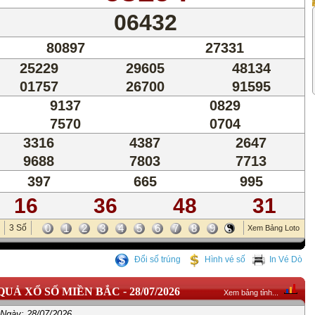
06432
80897
27331
25229
29605
48134
01757
26700
91595
9137
0829
7570
0704
3316
4387
2647
9688
7803
7713
397
665
995
16
36
48
31
0
1
2
3
4
5
6
7
8
9
3 Số
Xem Bảng Loto
Đổi số trúng
Hình vé số
In Vé Dò
-
QUẢ XỔ SỐ MIỀN BẮC
28/07/2026
Xem bảng tỉnh...
Ngày:
28/07/2026