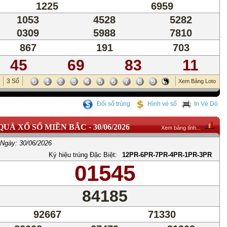
1225
6959
1053
4528
5282
0309
5988
7810
867
191
703
45
69
83
11
0
1
2
3
4
5
6
7
8
9
3 Số
Xem Bảng Loto
Đổi số trúng
Hình vé số
In Vé Dò
-
QUẢ XỔ SỐ MIỀN BẮC
30/06/2026
Xem bảng tỉnh...
Ngày:
30/06/2026
Ký hiệu trúng Đặc Biệt:
12PR-6PR-7PR-4PR-1PR-3PR
01545
84185
92667
71330