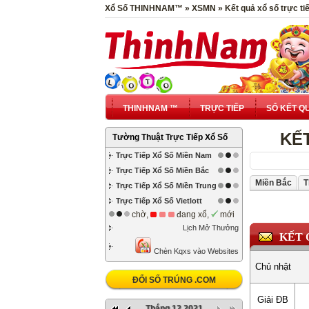
Xổ Số THINHNAM™ » XSMN » Kết quả xổ số trực tiế
THINHNAM ™
TRỰC TIẾP
SỔ KẾT Q
KẾT
Tường Thuật Trực Tiếp Xổ Số
Trực Tiếp Xổ Số Miền Nam
Trực Tiếp Xổ Số Miền Bắc
Miền Bắc
T
Trực Tiếp Xổ Số Miền Trung
Trực Tiếp Xổ Số Vietlott
chờ,
đang xổ,
mới
Lịch Mở Thưởng
KẾT 
Chèn Kqxs vào Websites
Chủ nhật
ĐỔI SỐ TRÚNG .COM
Giải ĐB
Tháng 12 2021