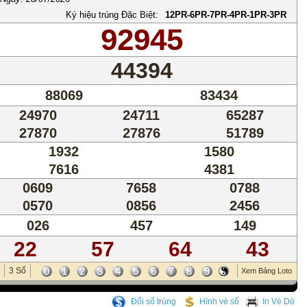
Ký hiệu trúng Đặc Biệt:
12PR-6PR-7PR-4PR-1PR-3PR
92945
44394
88069
83434
24970
24711
65287
27870
27876
51789
1932
1580
7616
4381
0609
7658
0788
0570
0856
2456
026
457
149
22
57
64
43
0
1
2
3
4
5
6
7
8
9
3 Số
Xem Bảng Loto
Đổi số trúng
Hình vé số
In Vé Dò