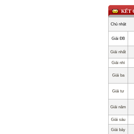
KẾT 
Chủ nhật
Giải ĐB
Giải nhất
Giải nhì
Giải ba
Giải tư
Giải năm
Giải sáu
Giải bảy