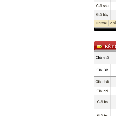
Giải sáu
Giải bảy
Normal
2 số
KẾT 
Chủ nhật
Giải ĐB
Giải nhất
Giải nhì
Giải ba
Giải tư