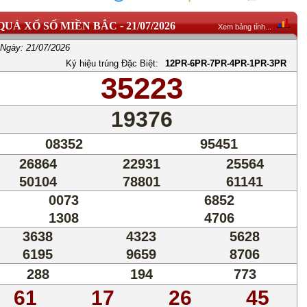
-
QUẢ XỔ SỐ MIỀN BẮC
21/07/2026
Xem bảng tỉnh...
Ngày:
21/07/2026
Ký hiệu trúng Đặc Biệt:
12PR-6PR-7PR-4PR-1PR-3PR
35223
19376
08352
95451
26864
22931
25564
50104
78801
61141
0073
6852
1308
4706
3638
4323
5628
6195
9659
8706
288
194
773
61
17
26
45