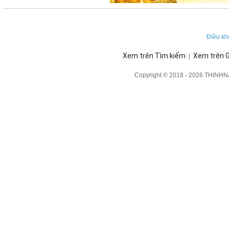
Điều kh
Xem trên Tìm kiếm
Xem trên 
|
Copyright © 2018 - 2026 THINHNA