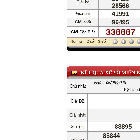
Giải ba
28566
41991
Giải nhì
96495
Giải nhất
338887
Giải Đặc Biệt
0
1
2
Normal
2 số
3 Số
KẾT QUẢ XỔ SỐ MIỀN 
Ngày:
05/08/2026
Chủ nhật
Ký hiệu 
Giải ĐB
Giải nhất
88895
Giải nhì
85844
Giải ba