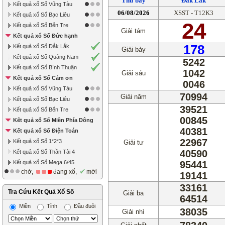
Thứ bảy
Đắk Lắk
Kết quả xổ Số Vũng Tàu
06/08/2026
XSST - T12K3
Kết quả xổ Số Bạc Liêu
24
Kết quả xổ Số Bến Tre
Giải tám
Kết quả xổ Số Đức hạnh
178
Kết quả xổ Số Đắk Lắk
Giải bảy
Kết quả xổ Số Quảng Nam
5242
Kết quả xổ Số Bình Thuận
1042
Giải sáu
Kết quả xổ Số Cảm ơn
0046
Kết quả xổ Số Vũng Tàu
70994
Giải năm
Kết quả xổ Số Bạc Liêu
39521
Kết quả xổ Số Bến Tre
00845
Kết quả xổ Số Miền Phía Dông
40381
Kết quả xổ Số Điện Toán
22967
Kết quả xổ Số 1*2*3
Giải tư
40590
Kết quả xổ Số Thần Tài 4
Kết quả xổ Số Mega 6/45
95441
chờ,
đang xổ,
mới
19141
33161
Tra Cứu Kết Quả Xổ Số
Giải ba
64514
Miền
Tỉnh
Đầu đuôi
38035
Giải nhì