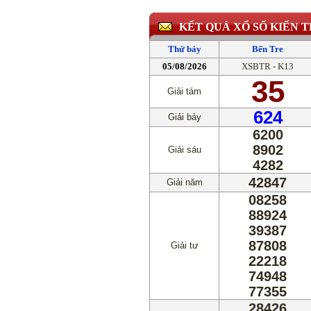
KẾT QUẢ XỔ SỐ KIẾN 
Thứ bảy
Bến Tre
05/08/2026
XSBTR - K13
35
Giải tám
624
Giải bảy
6200
8902
Giải sáu
4282
42847
Giải năm
08258
88924
39387
87808
Giải tư
22218
74948
77355
28426