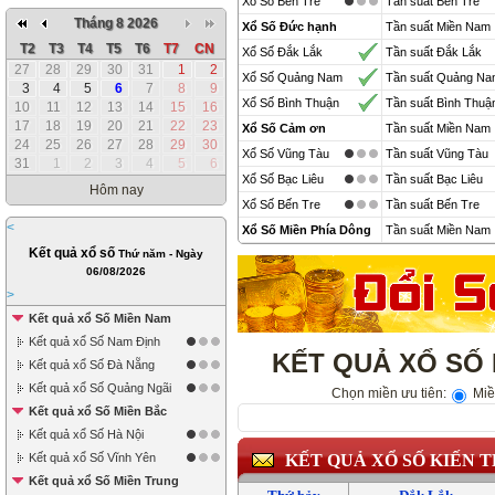
Xổ Số Bến Tre
Tần suất Bến Tre
Tháng 8 2026
Xổ Số Đức hạnh
Tần suất Miền Nam
T2
T3
T4
T5
T6
T7
CN
Xổ Số Đắk Lắk
Tần suất Đắk Lắk
27
28
29
30
31
1
2
Xổ Số Quảng Nam
Tần suất Quảng N
3
4
5
6
7
8
9
Xổ Số Bình Thuận
Tần suất Bình Thuậ
10
11
12
13
14
15
16
17
18
19
20
21
22
23
Xổ Số Cảm ơn
Tần suất Miền Nam
24
25
26
27
28
29
30
Xổ Số Vũng Tàu
Tần suất Vũng Tàu
31
1
2
3
4
5
6
Xổ Số Bạc Liêu
Tần suất Bạc Liêu
Hôm nay
Xổ Số Bến Tre
Tần suất Bến Tre
<
Xổ Số Miền Phía Dông
Tần suất Miền Nam
Kết quả xổ số
Thứ năm - Ngày
06/08/2026
>
Kết quả xổ Số Miền Nam
Kết quả xổ Số Nam Định
KẾT QUẢ XỔ SỐ K
Kết quả xổ Số Đà Nẵng
Kết quả xổ Số Quảng Ngãi
Chọn miền ưu tiên:
Miề
Kết quả xổ Số Miền Bắc
Kết quả xổ Số Hà Nội
Kết quả xổ Số Vĩnh Yên
KẾT QUẢ XỔ SỐ KIẾN 
Kết quả xổ Số Miền Trung