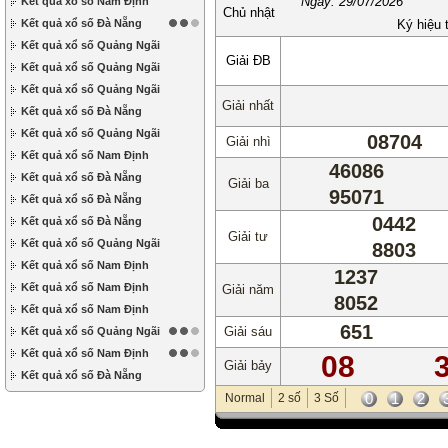
Ngày:
29/07/2026
Kết quả xổ số Nam Định
Chủ nhật
Kết quả xổ số Đà Nẵng
Ký hiệu 
Kết quả xổ số Quảng Ngãi
Giải ĐB
Kết quả xổ số Quảng Ngãi
Kết quả xổ số Quảng Ngãi
Giải nhất
Kết quả xổ số Đà Nẵng
Kết quả xổ số Quảng Ngãi
08704
Giải nhì
Kết quả xổ số Nam Định
46086
Kết quả xổ số Đà Nẵng
Giải ba
95071
Kết quả xổ số Đà Nẵng
0442
Kết quả xổ số Đà Nẵng
Giải tư
Kết quả xổ số Quảng Ngãi
8803
Kết quả xổ số Nam Định
1237
Kết quả xổ số Nam Định
Giải năm
8052
Kết quả xổ số Nam Định
651
Giải sáu
Kết quả xổ số Quảng Ngãi
Kết quả xổ số Nam Định
08
Giải bảy
Kết quả xổ số Đà Nẵng
0
1
2
Normal
2 số
3 Số