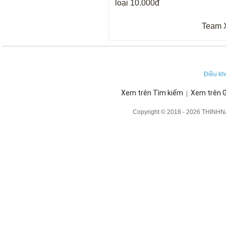
loại 10.000đ
Team 
Điều kh
Xem trên Tìm kiếm
Xem trên 
|
Copyright © 2018 - 2026 THINHNA