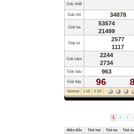
Giải nhất
34878
Giải nhì
53574
Giải ba
21499
2577
Giải tư
1117
2244
Giải năm
2734
963
Giải sáu
96
Giải bảy
0
1
2
Normal
2 số
3 Số
1
2
3
Miền Bắc
Thứ hai
Thứ ba
Thứ t