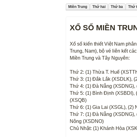
Miền Trung
Thứ hai
Thứ ba
Thứ 
XỔ SỐ MIỀN TRUN
Xổ số kiến thiết Việt Nam phân 
Trung, Nam), bộ vé liên kết các
Miền Trung và Tây Nguyên:
Thứ 2: (1) Thừa T. Huế (XSTT
Thứ 3: (1) Đắk Lắk (XSDLK),
Thứ 4: (1) Đà Nẵng (XSDNG),
Thứ 5: (1) Bình Định (XSBDI), 
(XSQB)
Thứ 6: (1) Gia Lai (XSGL), (2
Thứ 7: (1) Đà Nẵng (XSDNG), 
Nông (XSDNO)
Chủ Nhật: (1) Khánh Hòa (XSK