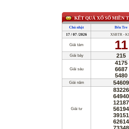
KẾT QUẢ XỔ SỐ MIỀN 
Chủ nhật
Bến Tre
17 / 07 /2026
XSBTR - K
11
Giải tám
215
Giải bảy
4175
6687
Giải sáu
5480
54609
Giải năm
83226
64940
12187
56194
Giải tư
39151
62614
73348