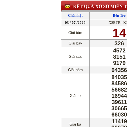
KẾT QUẢ XỔ SỐ MIỀN 
Chủ nhật
Bến Tre
03 / 07 /2026
XSBTR - K
14
Giải tám
326
Giải bảy
4572
8151
Giải sáu
9179
04356
Giải năm
84035
84586
56682
16944
Giải tư
39611
30665
66030
11419
Giải ba