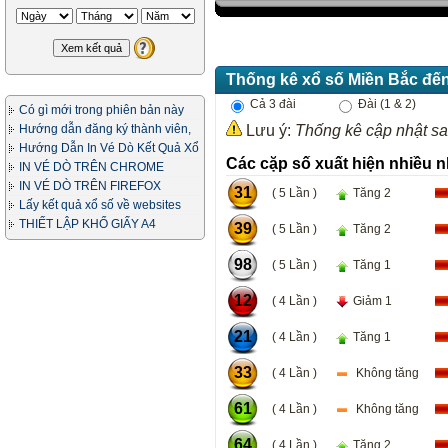
Thống kê xổ số Miền Bắc đến
Cả 3 đài
Đài (1 & 2)
Có gì mới trong phiên bản này
Hướng dẫn đăng ký thành viên,
Lưu ý:
Thống kê cập nhật sau
in vé dò và bán xổ số online
Hướng Dẫn In Vé Dò Kết Quả Xổ
Các cặp số xuất hiện nhiều n
Số
IN VÉ DÒ TRÊN CHROME
IN VÉ DÒ TRÊN FIREFOX
31
( 5 Lần )
Tăng 2
Lấy kết quả xổ số về websites
của bạn
THIẾT LẬP KHỔ GIẤY A4
39
( 5 Lần )
Tăng 2
98
( 5 Lần )
Tăng 1
12
( 4 Lần )
Giảm 1
21
( 4 Lần )
Tăng 1
33
( 4 Lần )
Không tăng
61
( 4 Lần )
Không tăng
64
( 4 Lần )
Tăng 2