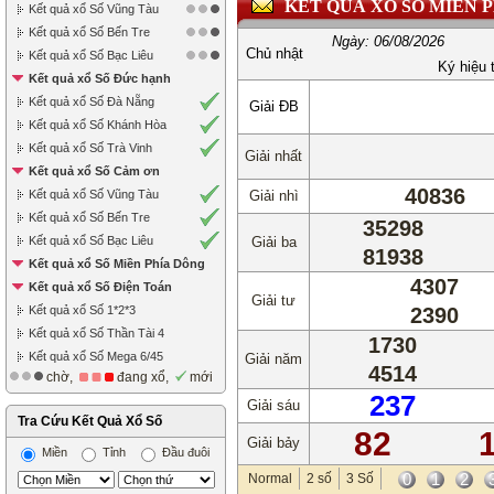
KẾT QUẢ XỔ SỐ MIỀN 
Kết quả xổ Số Vũng Tàu
Kết quả xổ Số Bến Tre
Ngày:
06/08/2026
Chủ nhật
Kết quả xổ Số Bạc Liêu
Ký hiệu 
Kết quả xổ Số Đức hạnh
Kết quả xổ Số Đà Nẵng
Giải ĐB
Kết quả xổ Số Khánh Hòa
Kết quả xổ Số Trà Vinh
Giải nhất
Kết quả xổ Số Cảm ơn
40836
Kết quả xổ Số Vũng Tàu
Giải nhì
Kết quả xổ Số Bến Tre
35298
Kết quả xổ Số Bạc Liêu
Giải ba
81938
Kết quả xổ Số Miền Phía Dông
4307
Kết quả xổ Số Điện Toán
Giải tư
Kết quả xổ Số 1*2*3
2390
Kết quả xổ Số Thần Tài 4
1730
Kết quả xổ Số Mega 6/45
Giải năm
4514
chờ,
đang xổ,
mới
237
Giải sáu
Tra Cứu Kết Quả Xổ Số
82
Giải bảy
Miền
Tỉnh
Đầu đuôi
0
1
2
Normal
2 số
3 Số