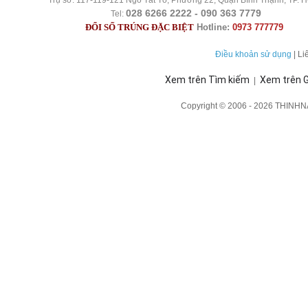
Trụ sở: 117-119-121 Ngô Tất Tố, Phường 22, Quận Bình Thạnh, TP. 
028 6266 2222 - 090 363 7779
Tel:
ĐỔI SỐ TRÚNG ĐẶC BIỆT
Hotline:
0973 777779
Điều khoản sử dụng
| Li
Xem trên Tìm kiếm
Xem trên 
|
Copyright © 2006 - 2026 THINHNA