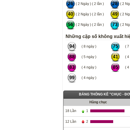
26
28
( 2 Ngày ) ( 2 lần )
( 2 Ng
40
49
( 2 Ngày ) ( 2 lần )
( 2 Ng
56
73
( 2 Ngày ) ( 2 lần )
( 2 Ng
Những cặp số không xuất hiệ
94
75
( 8 ngày )
( 7 n
88
41
( 5 ngày )
( 4 n
83
85
( 4 ngày )
( 4 n
99
( 4 ngày )
BẢNG THỐNG KÊ "CHỤC - ĐƠN
Hàng chục
18 Lần
1
12 Lần
2