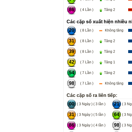
86
( 4 Lần )
Tăng 2
Các cặp số xuất hiện nhiều n
20
( 8 Lần )
Không tăng
31
( 8 Lần )
Tăng 2
39
( 8 Lần )
Tăng 2
42
( 7 Lần )
Tăng 1
54
( 7 Lần )
Tăng 2
98
( 7 Lần )
Không tăng
Các cặp số ra liên tiếp:
00
21
( 3 Ngày ) ( 3 lần )
( 3 Ng
31
64
( 3 Ngày ) ( 5 lần )
( 3 Ng
86
98
( 3 Ngày ) ( 4 lần )
( 3 Ng