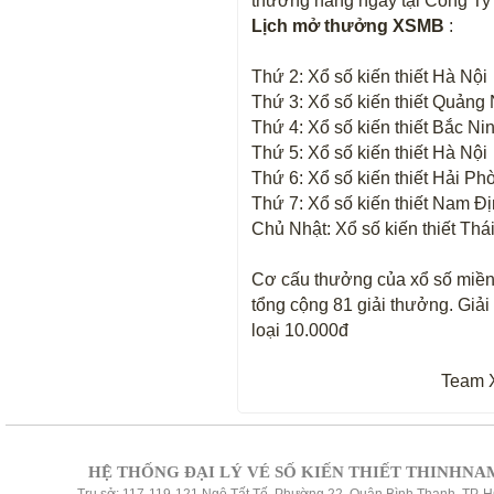
thưởng hàng ngày tại Công Ty
Lịch mở thưởng XSMB
:
Thứ 2: Xổ số kiến thiết Hà Nội
Thứ 3: Xổ số kiến thiết Quảng
Thứ 4: Xổ số kiến thiết Bắc Ni
Thứ 5: Xổ số kiến thiết Hà Nội
Thứ 6: Xổ số kiến thiết Hải Ph
Thứ 7: Xổ số kiến thiết Nam Đ
Chủ Nhật: Xổ số kiến thiết Thá
Cơ cấu thưởng của xổ số miền 
tổng cộng 81 giải thưởng. Giải
loại 10.000đ
Team 
HỆ THỐNG ĐẠI LÝ VÉ SỐ KIẾN THIẾT THINHNA