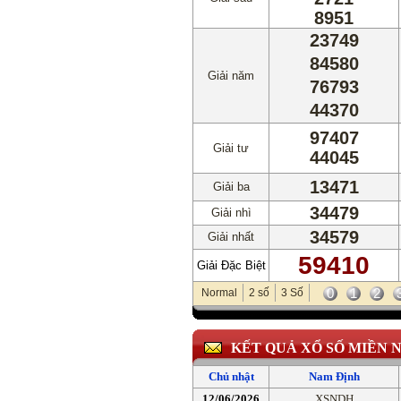
8951
23749
84580
Giải năm
76793
44370
97407
Giải tư
44045
13471
Giải ba
34479
Giải nhì
34579
Giải nhất
59410
Giải Đặc Biệt
0
1
2
Normal
2 số
3 Số
KẾT QUẢ XỔ SỐ MIỀN 
Chủ nhật
Nam Định
12/06/2026
XSNDH