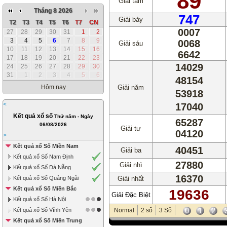
89
Giải tám
Tháng 8 2026
747
Giải bảy
T2
T3
T4
T5
T6
T7
CN
0007
27
28
29
30
31
1
2
3
4
5
6
7
8
9
0068
Giải sáu
10
11
12
13
14
15
16
6642
17
18
19
20
21
22
23
14029
24
25
26
27
28
29
30
31
1
2
3
4
5
6
48154
Hôm nay
Giải năm
53918
<
17040
Kết quả xổ số
Thứ năm - Ngày
65287
06/08/2026
Giải tư
04120
>
Kết quả xổ Số Miền Nam
40451
Giải ba
Kết quả xổ Số Nam Định
27880
Giải nhì
Kết quả xổ Số Đà Nẵng
16370
Kết quả xổ Số Quảng Ngãi
Giải nhất
Kết quả xổ Số Miền Bắc
19636
Giải Đặc Biệt
Kết quả xổ Số Hà Nội
0
1
2
Kết quả xổ Số Vĩnh Yên
Normal
2 số
3 Số
Kết quả xổ Số Miền Trung