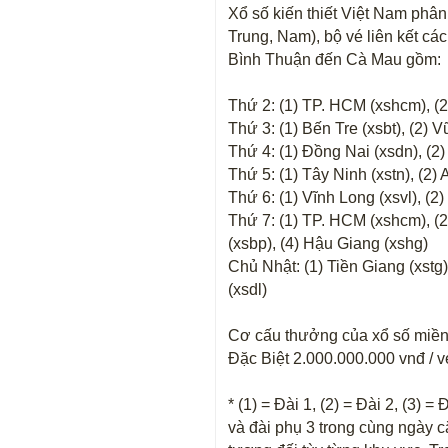
Xổ số kiến thiết Việt Nam phân 
Trung, Nam), bộ vé liên kết cá
Bình Thuận đến Cà Mau gồm:
Thứ 2: (1) TP. HCM (xshcm), (2
Thứ 3: (1) Bến Tre (xsbt), (2) V
Thứ 4: (1) Đồng Nai (xsdn), (2)
Thứ 5: (1) Tây Ninh (xstn), (2)
Thứ 6: (1) Vĩnh Long (xsvl), (2
Thứ 7: (1) TP. HCM (xshcm), (2
(xsbp), (4) Hậu Giang (xshg)
Chủ Nhật: (1) Tiền Giang (xstg)
(xsdl)
Cơ cấu thưởng của xổ số miền 
Đặc Biệt 2.000.000.000 vnđ / v
* (1) = Đài 1, (2) = Đài 2, (3) =
và đài phụ 3 trong cùng ngày c