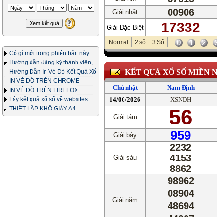
00906
Giải nhất
17332
Giải Đặc Biệt
0
1
2
Normal
2 số
3 Số
Có gì mới trong phiên bản này
Hướng dẫn đăng ký thành viên,
in vé dò và bán xổ số online
KẾT QUẢ XỔ SỐ MIỀN 
Hướng Dẫn In Vé Dò Kết Quả Xổ
Số
IN VÉ DÒ TRÊN CHROME
Chủ nhật
Nam Định
IN VÉ DÒ TRÊN FIREFOX
Lấy kết quả xổ số về websites
14/06/2026
XSNDH
của bạn
THIẾT LẬP KHỔ GIẤY A4
56
Giải tám
959
Giải bảy
2232
4153
Giải sáu
8862
98962
08904
Giải năm
48694