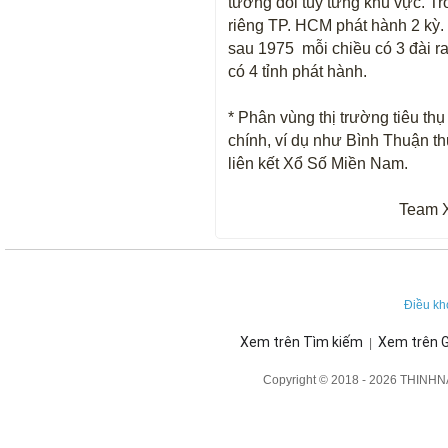
tương đối tùy từng khu vực. Tr
riêng TP. HCM phát hành 2 kỳ.
sau 1975 mỗi chiều có 3 đài rad
có 4 tỉnh phát hành.
* Phân vùng thị trường tiêu th
chính, ví dụ như Bình Thuận t
liên kết Xổ Số Miền Nam.
Team 
Điều kh
Xem trên Tìm kiếm
Xem trên 
|
Copyright © 2018 - 2026 THINHNA