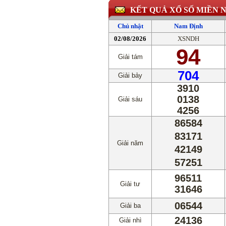
KẾT QUẢ XỔ SỐ MIỀN 
Chủ nhật
Nam Định
02/08/2026
XSNDH
94
Giải tám
704
Giải bảy
3910
0138
Giải sáu
4256
86584
83171
Giải năm
42149
57251
96511
Giải tư
31646
06544
Giải ba
24136
Giải nhì