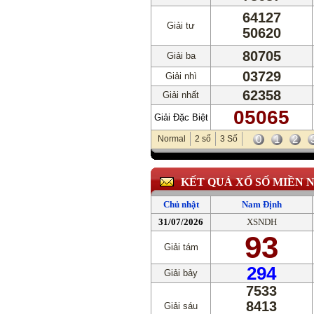
64127
Giải tư
50620
80705
Giải ba
03729
Giải nhì
62358
Giải nhất
05065
Giải Đặc Biệt
0
1
2
Normal
2 số
3 Số
KẾT QUẢ XỔ SỐ MIỀN 
Chủ nhật
Nam Định
31/07/2026
XSNDH
93
Giải tám
294
Giải bảy
7533
8413
Giải sáu