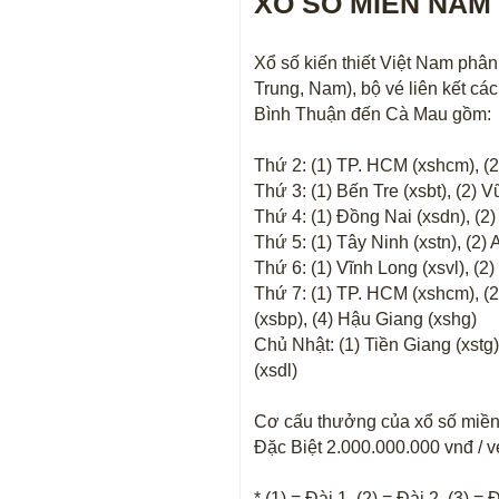
XỔ SỐ MIỀN NAM 
Xổ số kiến thiết Việt Nam phân 
Trung, Nam), bộ vé liên kết cá
Bình Thuận đến Cà Mau gồm:
Thứ 2: (1) TP. HCM (xshcm), (2
Thứ 3: (1) Bến Tre (xsbt), (2) V
Thứ 4: (1) Đồng Nai (xsdn), (2)
Thứ 5: (1) Tây Ninh (xstn), (2)
Thứ 6: (1) Vĩnh Long (xsvl), (2
Thứ 7: (1) TP. HCM (xshcm), (2
(xsbp), (4) Hậu Giang (xshg)
Chủ Nhật: (1) Tiền Giang (xstg)
(xsdl)
Cơ cấu thưởng của xổ số miền 
Đặc Biệt 2.000.000.000 vnđ / v
* (1) = Đài 1, (2) = Đài 2, (3) =