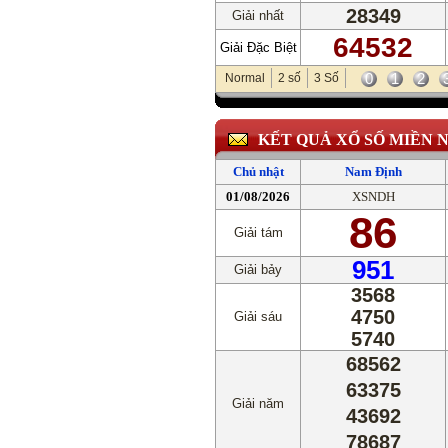
28349
Giải nhất
64532
Giải Đặc Biệt
0
1
2
Normal
2 số
3 Số
KẾT QUẢ XỔ SỐ MIỀN 
Chủ nhật
Nam Định
01/08/2026
XSNDH
86
Giải tám
951
Giải bảy
3568
4750
Giải sáu
5740
68562
63375
Giải năm
43692
78687