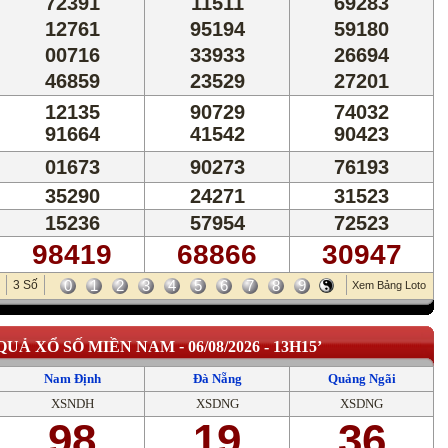
72391
11511
69283
12761
95194
59180
00716
33933
26694
46859
23529
27201
12135
90729
74032
91664
41542
90423
01673
90273
76193
35290
24271
31523
15236
57954
72523
98419
68866
30947
0
1
2
3
4
5
6
7
8
9
3 Số
Xem Bảng Loto
-
QUẢ XỔ SỐ MIỀN NAM
06/08/2026 - 13H15’
Nam Định
Đà Nẵng
Quảng Ngãi
XSNDH
XSDNG
XSDNG
98
19
36