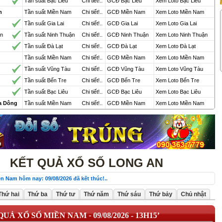
Tần suất Bạc Liêu
Chi tiết!..
GCĐ Bạc Liêu
Xem Loto Bạc Liêu
h
Tần suất Miền Nam
Chi tiết!..
GCĐ Miền Nam
Xem Loto Miền Nam
Tần suất Gia Lai
Chi tiết!..
GCĐ Gia Lai
Xem Loto Gia Lai
ận
Tần suất Ninh Thuận
Chi tiết!..
GCĐ Ninh Thuận
Xem Loto Ninh Thuận
Tần suất Đà Lạt
Chi tiết!..
GCĐ Đà Lạt
Xem Loto Đà Lạt
Tần suất Miền Nam
Chi tiết!..
GCĐ Miền Nam
Xem Loto Miền Nam
Tần suất Vũng Tàu
Chi tiết!..
GCĐ Vũng Tàu
Xem Loto Vũng Tàu
Tần suất Bến Tre
Chi tiết!..
GCĐ Bến Tre
Xem Loto Bến Tre
Tần suất Bạc Liêu
Chi tiết!..
GCĐ Bạc Liêu
Xem Loto Bạc Liêu
a Dông
Tần suất Miền Nam
Chi tiết!..
GCĐ Miền Nam
Xem Loto Miền Nam
KẾT QUẢ XỔ SỐ LONG AN
n Nam hôm nay: 09/08/2026 đã kết thúc!..
Thứ hai
Thứ ba
Thứ tư
Thứ năm
Thứ sáu
Thứ bảy
Chủ nhật
-
QUẢ XỔ SỐ MIỀN NAM
09/08/2026 - 13H15’