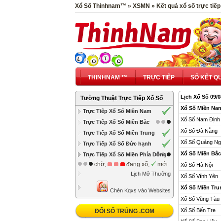
Xổ Số Thinhnam™ » XSMN » Kết quả xổ số trực tiếp
THINHNAM ™
TRỰC TIẾP
SỔ KẾT Q
Lịch Xổ Số 09/0
Tường Thuật Trực Tiếp Xổ Số
Xổ Số Miền Na
Trực Tiếp Xổ Số Miền Nam
Xổ Số Nam Định
Trực Tiếp Xổ Số Miền Bắc
Xổ Số Đà Nẵng
Trực Tiếp Xổ Số Miền Trung
Xổ Số Quảng Ng
Trực Tiếp Xổ Số Đức hạnh
Xổ Số Miền Bắc
Trực Tiếp Xổ Số Miền Phía Dông
chờ,
đang xổ,
mới
Xổ Số Hà Nội
Lịch Mở Thưởng
Xổ Số Vĩnh Yên
Xổ Số Miền Tru
Chèn Kqxs vào Websites
Xổ Số Vũng Tàu
Xổ Số Bến Tre
ĐỔI SỐ TRÚNG .COM