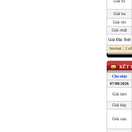
Giải tư
Giải ba
Giải nhì
Giải nhất
Giải Đặc Biệt
Normal
2 số
KẾT 
Chủ nhật
07/08/2026
Giải tám
Giải bảy
Giải sáu