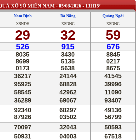
-
QUẢ XỔ SỐ MIỀN NAM
05/08/2026 - 13H15’
Nam Định
Đà Nẵng
Quảng Ngãi
XSNDH
XSDNG
XSDNG
29
32
59
526
915
676
8035
3430
8845
8699
5135
0217
0173
5638
8675
36217
24144
41545
95925
68828
39996
58545
42962
11090
36289
69067
93407
92340
68297
49136
87926
03502
56799
70097
32043
50593
50931
04003
67518