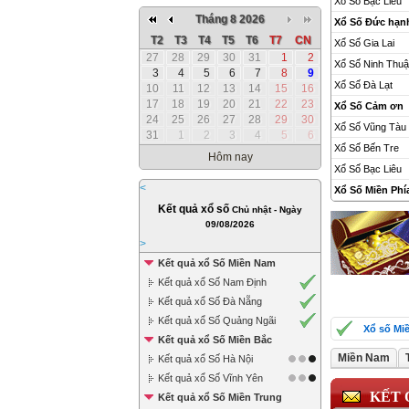
Xổ Số Bạc Liêu
Tháng 8 2026
Xổ Số Đức hạn
T2
T3
T4
T5
T6
T7
CN
Xổ Số Gia Lai
27
28
29
30
31
1
2
Xổ Số Ninh Thu
3
4
5
6
7
8
9
Xổ Số Đà Lạt
10
11
12
13
14
15
16
17
18
19
20
21
22
23
Xổ Số Cảm ơn
24
25
26
27
28
29
30
Xổ Số Vũng Tàu
31
1
2
3
4
5
6
Xổ Số Bến Tre
Hôm nay
Xổ Số Bạc Liêu
<
Xổ Số Miền Phí
Kết quả xổ số
Chủ nhật - Ngày
09/08/2026
>
Kết quả xổ Số Miền Nam
Kết quả xổ Số Nam Định
Kết quả xổ Số Đà Nẵng
Kết quả xổ Số Quảng Ngãi
Xổ số Miề
Kết quả xổ Số Miền Bắc
Miền Nam
Kết quả xổ Số Hà Nội
Kết quả xổ Số Vĩnh Yên
KẾT 
Kết quả xổ Số Miền Trung