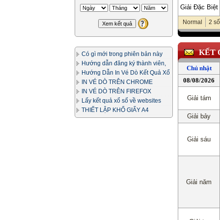
Giải Đặc Biệt
Normal
2 số
KẾT 
Có gì mới trong phiên bản này
Hướng dẫn đăng ký thành viên,
Chủ nhật
in vé dò và bán xổ số online
Hướng Dẫn In Vé Dò Kết Quả Xổ
08/08/2026
Số
IN VÉ DÒ TRÊN CHROME
IN VÉ DÒ TRÊN FIREFOX
Giải tám
Lấy kết quả xổ số về websites
của bạn
THIẾT LẬP KHỔ GIẤY A4
Giải bảy
Giải sáu
Giải năm