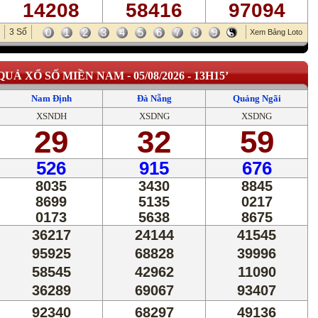
14208
58416
97094
0
1
2
3
4
5
6
7
8
9
3 Số
Xem Bảng Loto
-
QUẢ XỔ SỐ MIỀN NAM
05/08/2026 - 13H15’
Nam Định
Đà Nẵng
Quảng Ngãi
XSNDH
XSDNG
XSDNG
29
32
59
526
915
676
8035
3430
8845
8699
5135
0217
0173
5638
8675
36217
24144
41545
95925
68828
39996
58545
42962
11090
36289
69067
93407
92340
68297
49136