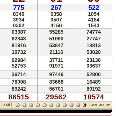
775
267
522
8349
6358
1054
3934
0507
4184
0302
4156
1543
03387
55285
74774
92843
51990
27747
81916
53847
18813
10732
21116
53020
92984
37711
23136
52753
91971
03637
36714
97446
52800
78008
83668
16489
89242
56701
89192
86515
29562
18574
0
1
2
3
4
5
6
7
8
9
3 Số
Xem Bảng Loto