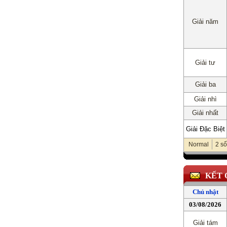
Giải năm
Giải tư
Giải ba
Giải nhì
Giải nhất
Giải Đặc Biệt
Normal
2 số
KẾT 
Chủ nhật
03/08/2026
Giải tám