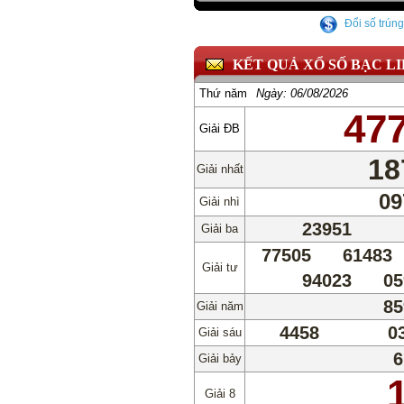
Đổi số trúng
KẾT QUẢ XỔ SỐ BẠC L
Thứ năm
Ngày:
06/08/2026
47
Giải ĐB
18
Giải nhất
09
Giải nhì
23951
Giải ba
77505
61483
Giải tư
94023
05
85
Giải năm
4458
0
Giải sáu
6
Giải bảy
Giải 8