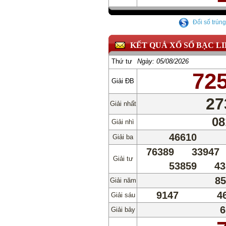
Đổi số trúng
KẾT QUẢ XỔ SỐ BẠC L
Thứ tư
Ngày:
05/08/2026
72
Giải ĐB
27
Giải nhất
08
Giải nhì
46610
Giải ba
76389
33947
Giải tư
53859
43
85
Giải năm
9147
4
Giải sáu
6
Giải bảy