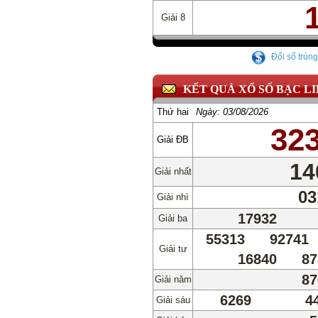
Giải 8
Đổi số trúng
KẾT QUẢ XỔ SỐ BẠC L
Thứ hai
Ngày:
03/08/2026
32
Giải ĐB
14
Giải nhất
03
Giải nhì
17932
Giải ba
55313
92741
Giải tư
16840
87
87
Giải năm
6269
4
Giải sáu