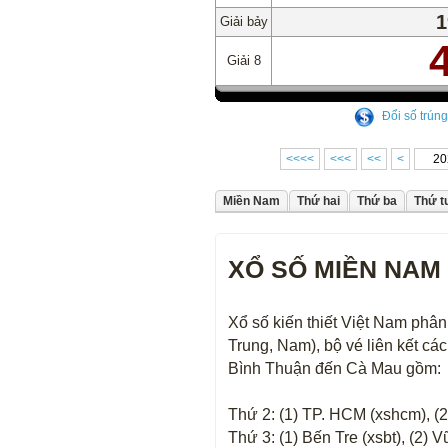
1
Giải bảy
Giải 8
Đổi số trúng
<<<<
<<<
<<
<
Miền Nam
Thứ hai
Thứ ba
Thứ t
XỔ SỐ MIỀN NAM 
Xổ số kiến thiết Việt Nam phân 
Trung, Nam), bộ vé liên kết cá
Bình Thuận đến Cà Mau gồm:
Thứ 2: (1) TP. HCM (xshcm), (2
Thứ 3: (1) Bến Tre (xsbt), (2) V