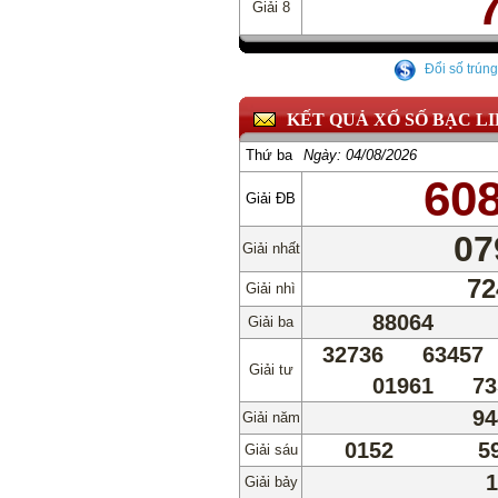
Giải 8
Đổi số trúng
KẾT QUẢ XỔ SỐ BẠC L
Thứ ba
Ngày:
04/08/2026
60
Giải ĐB
07
Giải nhất
72
Giải nhì
88064
Giải ba
32736
63457
Giải tư
01961
73
94
Giải năm
0152
5
Giải sáu
1
Giải bảy