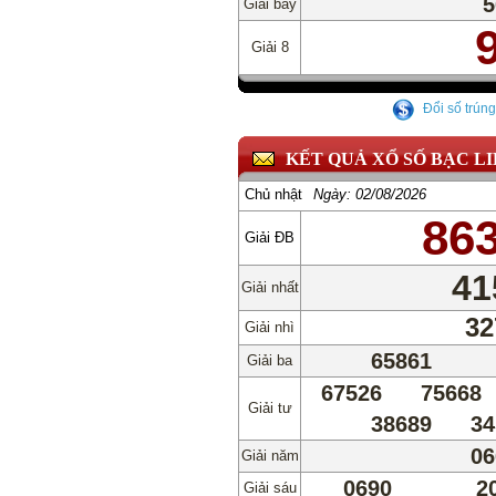
5
Giải bảy
Giải 8
Đổi số trúng
KẾT QUẢ XỔ SỐ BẠC L
Chủ nhật
Ngày:
02/08/2026
86
Giải ĐB
41
Giải nhất
32
Giải nhì
65861
Giải ba
67526
75668
Giải tư
38689
34
06
Giải năm
0690
2
Giải sáu