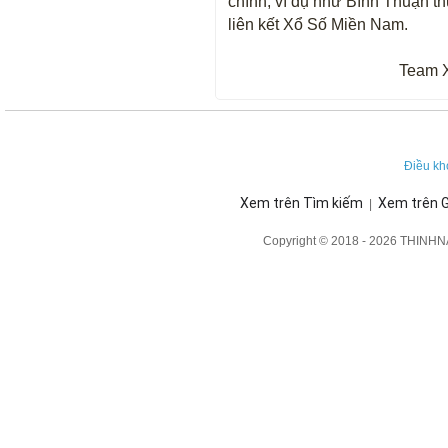
chính, ví dụ như Bình Thuận t
liên kết Xổ Số Miền Nam.
Team 
Điều kh
Xem trên Tìm kiếm
Xem trên 
|
Copyright © 2018 - 2026 THINHNA